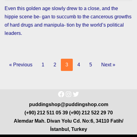
Even this golden age slowly drew to a close, and the
hippie scene be- gan to succumb to the cancerous growths
of hard drugs and manipula- tion by the world’s political
leaders.
« Previous
1
2
3
4
5
Next »
puddingshop@puddingshop.com
(+90) 212 511 05 39 (+90) 212 522 29 70
Alemdar Mah. Divan Yolu Cd. No:6, 34110 Fatih/
İstanbul, Turkey